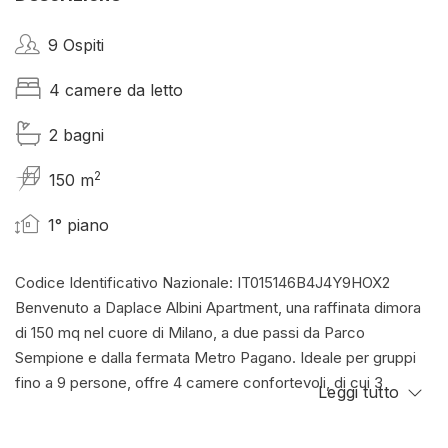
9 Ospiti
4 camere da letto
2 bagni
2
150 m
1° piano
Codice Identificativo Nazionale: IT015146B4J4Y9HOX2
Benvenuto a Daplace Albini Apartment, una raffinata dimora
di 150 mq nel cuore di Milano, a due passi da Parco
Sempione e dalla fermata Metro Pagano. Ideale per gruppi
fino a 9 persone, offre 4 camere confortevoli, di cui 3
Leggi tutto
matrimoniali e 1 tripla, 2 bagni, un ampio salone e una cucina
moderna. Perfetto per chi cerca un'esperienza elegante e