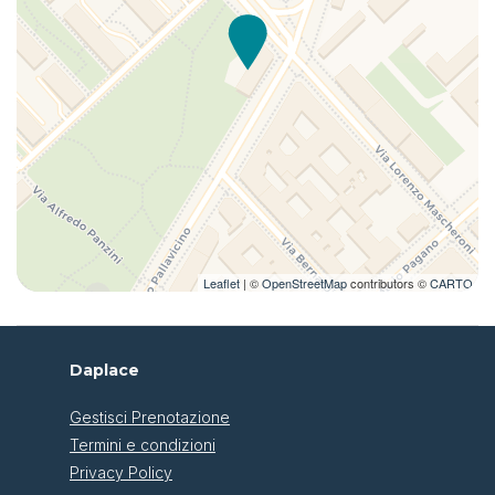
procedura di self check-in.
-Non è permesso organizzare feste all'interno
dell'appartamento e la fascia oraria del silenzio è dalle
22:00:00 alle 08:00:00
Leaflet
| ©
OpenStreetMap
contributors ©
CARTO
Daplace
Gestisci Prenotazione
Termini e condizioni
Privacy Policy